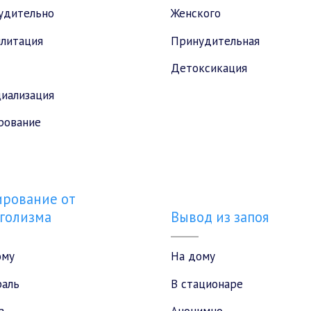
удительно
Женского
илитация
Принудительная
Детоксикация
иализация
рование
рование от
голизма
Вывод из запоя
ому
На дому
раль
В стационаре
з
Анонимно