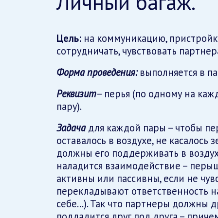
Личный багаж.
Цель:
на коммуникацию, пристройк
сотрудничать, чувствовать партнер
Форма проведения:
выполняется в па
Реквизит
– перья (по одному на каж
пару).
Задача
для каждой пары – чтобы п
оставалось в воздухе, не касалось 
должны его поддерживать в воздух
наладится взаимодействие – перыш
активны или пассивны, если не чув
перекладывают ответственность на
себе…). Так что партнеры должны др
подладится друг под друга – приче