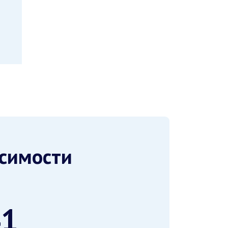
исимости
41