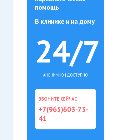
помощь
В клинике и на дому
24/7
АНОНИМНО | ДОСТУПНО
ЗВОНИТЕ СЕЙЧАС
+7(965)603-73-
41