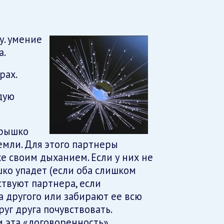
у. умение
а.
рах.
дую
ерышко
земли. Для этого партнеры
е своим дыханием. Если у них не
ко упадет (если оба слишком
ствуют партнера, если
 другого или забирают ее всю
уг друга почувствовать.
м эта «договоренность»