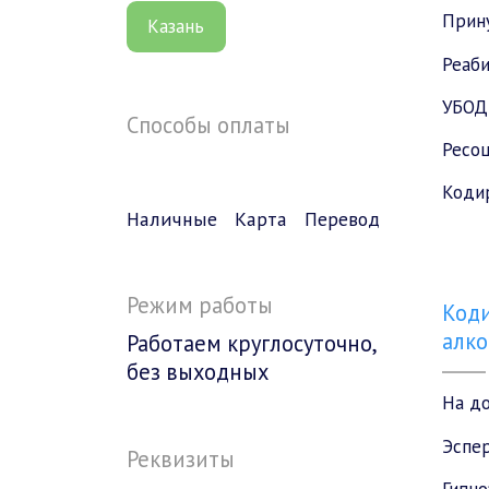
Прин
Казань
Реаб
УБОД
Способы оплаты
Ресоц
Коди
Наличные
Карта
Перевод
Режим работы
Коди
алко
Работаем круглосуточно,
без выходных
На д
Эспе
Реквизиты
Гипно