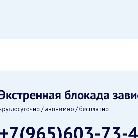
Экстренная блокада зав
круглосуточно / анонимно / бесплатно
+7(965)603-73-