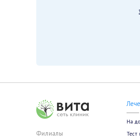
Леч
На д
Филиалы
Тест 