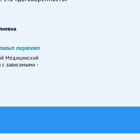
алиевна
ештальт терапевт
ый Медицинский
 с зависимыми -