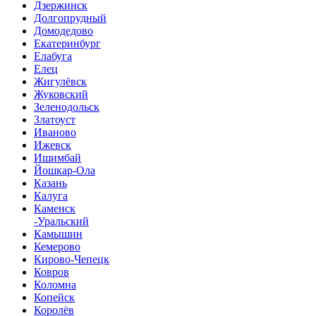
Дзержинск
Долгопрудный
Домодедово
Екатеринбург
Елабуга
Елец
Жигулёвск
Жуковский
Зеленодольск
Златоуст
Иваново
Ижевск
Ишимбай
Йошкар-Ола
Казань
Калуга
Каменск
-Уральский
Камышин
Кемерово
Кирово-Чепецк
Ковров
Коломна
Копейск
Королёв