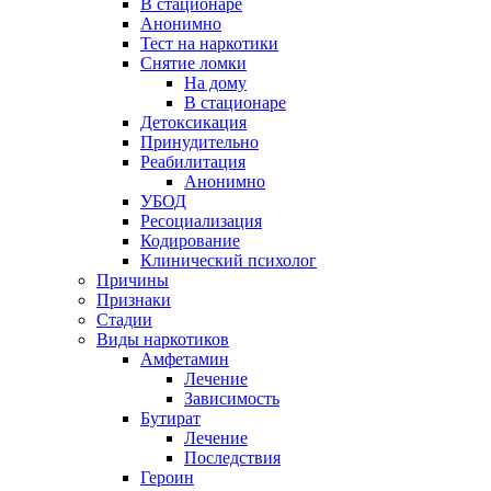
В стационаре
Анонимно
Тест на наркотики
Снятие ломки
На дому
В стационаре
Детоксикация
Принудительно
Реабилитация
Анонимно
УБОД
Ресоциализация
Кодирование
Клинический психолог
Причины
Признаки
Стадии
Виды наркотиков
Амфетамин
Лечение
Зависимость
Бутират
Лечение
Последствия
Героин