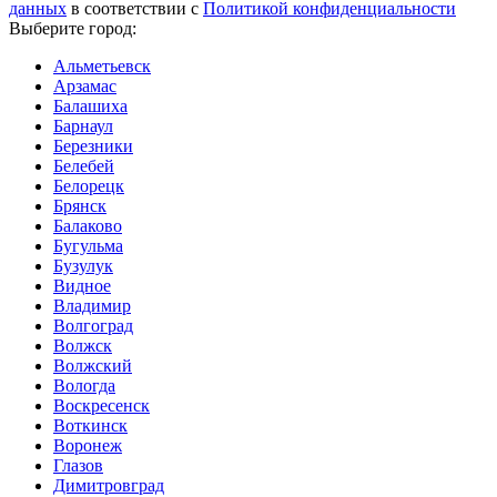
данных
в соответствии с
Политикой конфиденциальности
Выберите город:
Альметьевск
Арзамас
Балашиха
Барнаул
Березники
Белебей
Белорецк
Брянск
Балаково
Бугульма
Бузулук
Видное
Владимир
Волгоград
Волжск
Волжский
Вологда
Воскресенск
Воткинск
Воронеж
Глазов
Димитровград