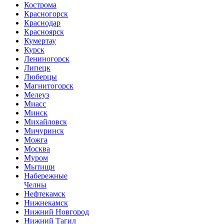
Кострома
Красногорск
Краснодар
Красноярск
Кумертау
Курск
Лениногорск
Липецк
Люберцы
Магнитогорск
Мелеуз
Миасс
Минск
Михайловск
Мичуринск
Можга
Москва
Муром
Мытищи
Набережные
Челны
Нефтекамск
Нижнекамск
Нижний Новгород
Нижний Тагил