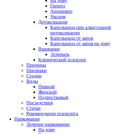
На дому
Гипноз
Анонимно
Уколом
Детоксикация
Капельница при алкогольной
интоксикации
Капельница от запоя
Капельница от запоя на дому
Вшивание
Эспераль
Клинический психолог
Причины
Признаки
Стадии
Виды
Пивной
Женский
Подростковый
Последствия
Статьи
Рекомендации психолога
Наркомания
Лечение наркомании
На дому