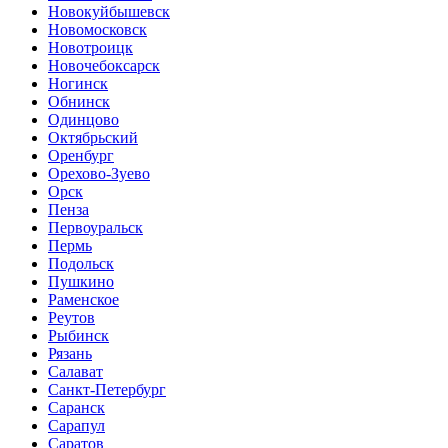
Новокуйбышевск
Новомосковск
Новотроицк
Новочебоксарск
Ногинск
Обнинск
Одинцово
Октябрьский
Оренбург
Орехово-Зуево
Орск
Пенза
Первоуральск
Пермь
Подольск
Пушкино
Раменское
Реутов
Рыбинск
Рязань
Салават
Санкт-Петербург
Саранск
Сарапул
Саратов