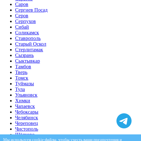
Саров
Сергиев Посад
Серов
Серпухов
Сибай
Соликамск
Ставрополь
Старый Оскол
Стерлитамак
Сызрань
Сыктывкар
Тамбов
Тверь
Томск
Туймазы
Тула
Ульяновск
Химки
Чапаевск
Чебоксары
Челябинск
Череповец
Чистополь
Щёлково
Мы используем cookie-файлы, чтобы учесть ваши предпочтения и
Электросталь