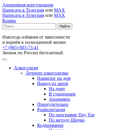
Анонимная консультация
Написать в Телеграм
или
MAX
Написать в Телеграм
или
MAX
Казань
Навсегда избавим от зависимости
и вернём к полноценной жизни
+7 (965) 603-73-41
Звонок по России бесплатный
Алкоголизм
Лечение алкоголизма
Нарколог на дом
Вывод из запоя
На дому
В стационаре
Анонимно
Принудительно
Реабилитация
По программе Day Top
По методу Шичко
Кодирование