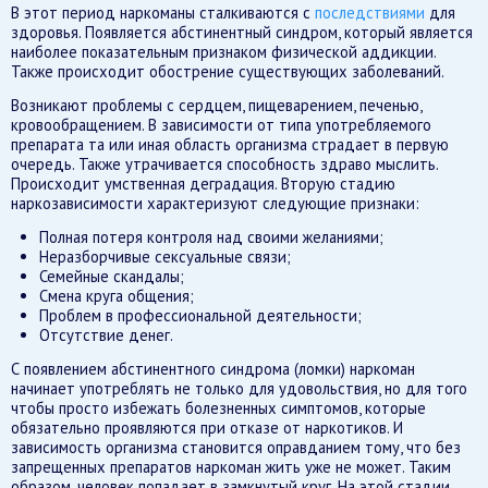
В этот период наркоманы сталкиваются с
последствиями
для
здоровья. Появляется абстинентный синдром, который является
наиболее показательным признаком физической аддикции.
Также происходит обострение существующих заболеваний.
Возникают проблемы с сердцем, пищеварением, печенью,
кровообращением. В зависимости от типа употребляемого
препарата та или иная область организма страдает в первую
очередь. Также утрачивается способность здраво мыслить.
Происходит умственная деградация. Вторую стадию
наркозависимости характеризуют следующие признаки:
Полная потеря контроля над своими желаниями;
Неразборчивые сексуальные связи;
Семейные скандалы;
Смена круга общения;
Проблем в профессиональной деятельности;
Отсутствие денег.
С появлением абстинентного синдрома (ломки) наркоман
начинает употреблять не только для удовольствия, но для того
чтобы просто избежать болезненных симптомов, которые
обязательно проявляются при отказе от наркотиков. И
зависимость организма становится оправданием тому, что без
запрещенных препаратов наркоман жить уже не может. Таким
образом, человек попадает в замкнутый круг. На этой стадии