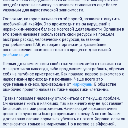
воздействуют на психику, то человек становится еще более
уязвимым для наркотической зависимости.
Состояние, которое называется эйфорией, позволяет ощутить
необычайный «кайф». Это происходит из-за нарушений в
нервно-химическом балансе мозговой деятельности. Организм в
это время начинает использовать свои ресурсы на пределе.
Быстрый расход человеческих ресурсов, вызванный
употреблением ПАВ, истощает организм, а дальнейшее
восстановление возможно только в процессе длительной
реабилитации
.
Первая доза имеет свои свойства: человек либо отказывается
от наркотиков навсегда, либо продолжает употреблять, обрекая
себя на пагубное пристрастие. Как правило, первое знакомство с
наркотиками происходит в компании. Чаще всего это
курительные смеси, производные от
марихуаны
. В обществе
ошибочно принято называть такие наркотики «легкими».
Травка позволяет человеку отключиться от текущих проблем.
Он начинает жить в иллюзиях, так как ничего ему не доставляет
беспокойства или раздражения. Начинающий наркоман очень
ценит это чувство и быстро привыкает к нему. А потом бывает
достаточно сложно сорваться убежать от этого. Хорошо, если он
остановится только на марихуане. Но в погоне за эйфорией,