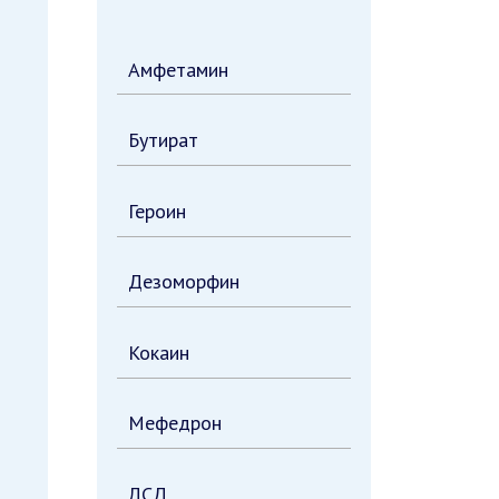
Амфетамин
Бутират
Героин
Дезоморфин
Кокаин
Мефедрон
ЛСД