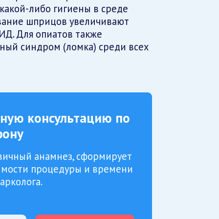
какой-либо гигиены в среде
вание шприцов увеличивают
ПИД. Для опиатов также
ный синдром (ломка) среди всех
тную консультацию по
фону
вичный анамнез, сформирует
оимости процедуры и времени
арколога.