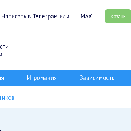
Написать в Телеграм
или
MAX
Казань
сти
и
ия
Игромания
Зависимость
тиков