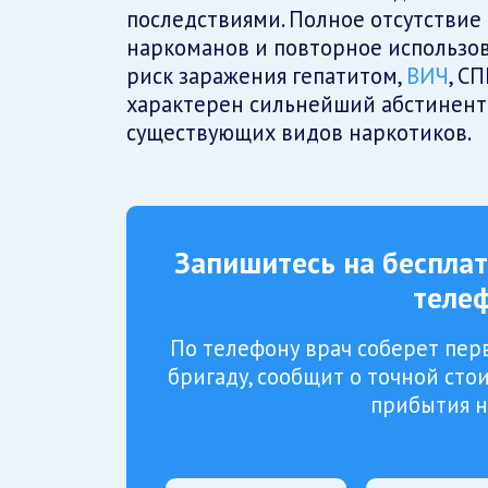
последствиями. Полное отсутствие 
наркоманов и повторное использо
риск заражения гепатитом,
ВИЧ
, С
характерен сильнейший абстинент
существующих видов наркотиков.
Запишитесь на беспла
теле
По телефону врач соберет пер
бригаду, сообщит о точной ст
прибытия н