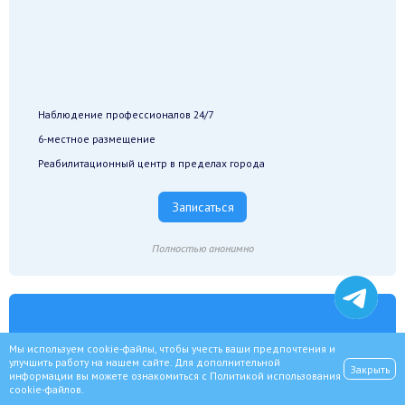
Наблюдение профессионалов 24/7
6-местное размещение
Реабилитационный центр в пределах города
Записаться
Полностью анонимно
Стандарт
Мы используем cookie-файлы, чтобы учесть ваши предпочтения и
улучшить работу на нашем сайте. Для дополнительной
Закрыть
информации вы можете ознакомиться с
Политикой использования
cookie-файлов
.