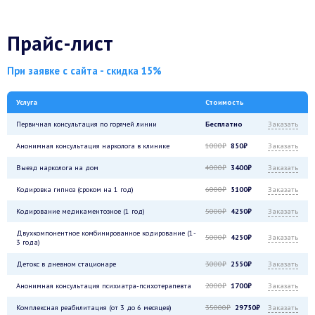
Прайс-лист
При заявке с сайта - скидка 15%
Услуга
Стоимость
Первичная консультация по горячей линии
Бесплатно
Заказать
Анонимная консультация нарколога в клинике
1000₽
850₽
Заказать
Выезд нарколога на дом
4000₽
3400₽
Заказать
Кодировка гипноз (сроком на 1 год)
6000₽
5100₽
Заказать
Кодирование медикаментозное (1 год)
5000₽
4250₽
Заказать
Двухкомпонентное комбинированное кодирование (1-
5000₽
4250₽
Заказать
3 года)
Детокс в дневном стационаре
3000₽
2550₽
Заказать
Анонимная консультация психиатра-психотерапевта
2000₽
1700₽
Заказать
Комплексная реабилитация (от 3 до 6 месяцев)
35000₽
29750₽
Заказать