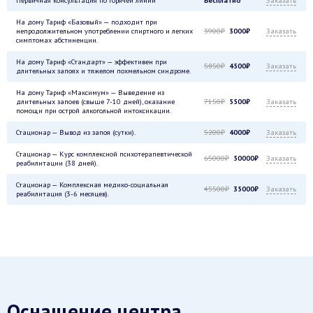
На дому Тариф «Базовый» — подходит при
непродолжительном употреблении спиртного и легких
3900₽
3000₽
Заказать
симптомах абстиненции.
На дому Тариф «Стандарт» — эффективен при
5850₽
4500₽
Заказать
длительных запоях и тяжелом похмельном синдроме.
На дому Тариф «Максимум» — Выведение из
длительных запоев (свыше 7-10 дней), оказание
7150₽
5500₽
Заказать
помощи при острой алкогольной интоксикации.
Стационар — Вывод из запоя (сутки).
5200₽
4000₽
Заказать
Стационар — Курс комплексной психотерапевтической
65000₽
50000₽
Заказать
реабилитации (38 дней).
Стационар — Комплексная медико-социальная
45500₽
35000₽
Заказать
реабилитация (3-6 месяцев).
Оснащение центра