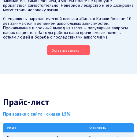
занимайтесь самолечением, а уж тем более не пробуйте
прокапаться самостоятельно! Неверное лекарство и его дозировка
могут стоить человеку жизни.
Специалисты наркологической клиники «Вита» в Казани больше 10
лет занимаются и лечением алкогольных зависимостей.
Прокапывание и срочный вывод из запоя — популярные запросы
наших пациентов. За годы работы наши врачи смогли помочь
сотням людей в борьбе с последствиями алкоголизма.
Оставить заявку
Прайс-лист
При заявке с сайта - скидка 15%
Услуга
Стоимость
Первичная консультация по горячей линии
Бесплатно
Заказать