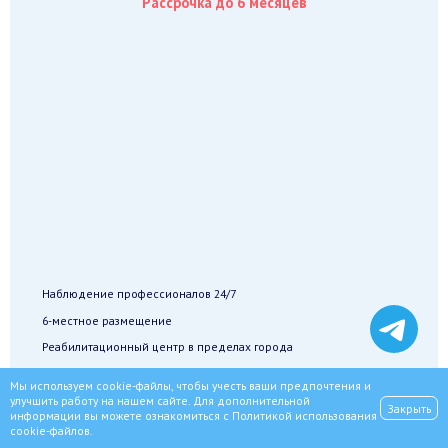
Рассрочка до 6 месяцев
Наблюдение профессионалов 24/7
6-местное размещение
Реабилитационный центр в пределах города
Мы используем cookie-файлы, чтобы учесть ваши предпочтения и
Записаться
улучшить работу на нашем сайте. Для дополнительной
Закрыть
информации вы можете ознакомиться с
Политикой использования
cookie-файлов
.
Полностью анонимно