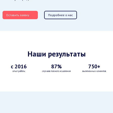
Оставить заявку
Подробнее о нас
Наши результаты
с 2016
87%
750+
опыт работы
случаев полного исцеления
вылеченных клиентов