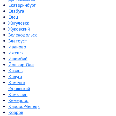
Екатеринбург
Елабуга
Елец
Жигулёвск
Жуковский
Зеленодольск
Златоуст
Иваново
Ижевск
Ишимбай
Йошкар-Ола
Казань
Калуга
Каменск
-Уральский
Камышин
Кемерово
Кирово-Чепецк
Ковров