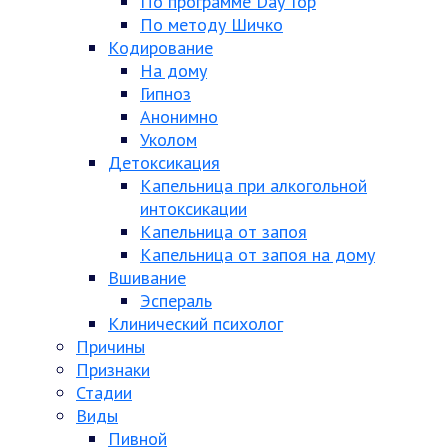
По программе Day Top
По методу Шичко
Кодирование
На дому
Гипноз
Анонимно
Уколом
Детоксикация
Капельница при алкогольной
интоксикации
Капельница от запоя
Капельница от запоя на дому
Вшивание
Эспераль
Клинический психолог
Причины
Признаки
Стадии
Виды
Пивной