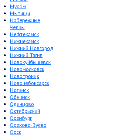
Муром
Мытищи
Набережные
Челны
Нефтекамск
Нижнекамск
Нижний Новгород
Нижний Тагил
Новокуйбышевск
Новомосковск
Новотроицк
Новочебоксарск
Ногинск
Обнинск
Одинцово
Октябрьский
Оренбург
Орехово-Зуево
Орск