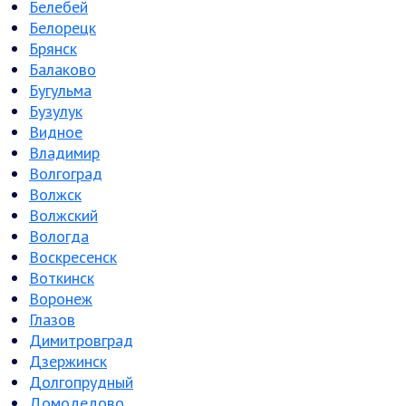
Белебей
Белорецк
Брянск
Балаково
Бугульма
Бузулук
Видное
Владимир
Волгоград
Волжск
Волжский
Вологда
Воскресенск
Воткинск
Воронеж
Глазов
Димитровград
Дзержинск
Долгопрудный
Домодедово