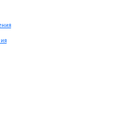
ения
ния