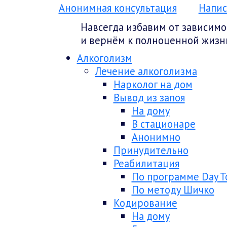
Анонимная консультация
Напис
Навсегда избавим от зависимо
и вернём к полноценной жизн
Алкоголизм
Лечение алкоголизма
Нарколог на дом
Вывод из запоя
На дому
В стационаре
Анонимно
Принудительно
Реабилитация
По программе Day T
По методу Шичко
Кодирование
На дому