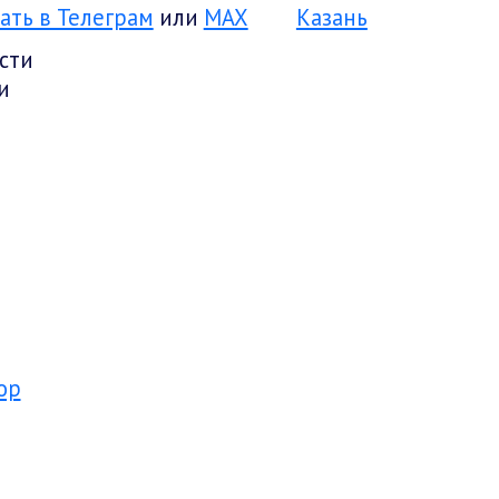
ать в Телеграм
или
MAX
Казань
сти
и
op