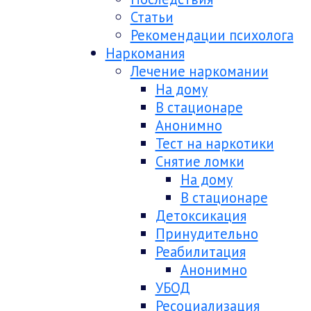
Статьи
Рекомендации психолога
Наркомания
Лечение наркомании
На дому
В стационаре
Анонимно
Тест на наркотики
Снятие ломки
На дому
В стационаре
Детоксикация
Принудительно
Реабилитация
Анонимно
УБОД
Ресоциализация