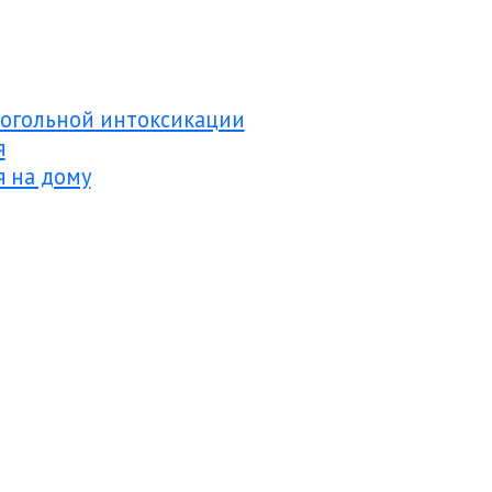
когольной интоксикации
я
я на дому