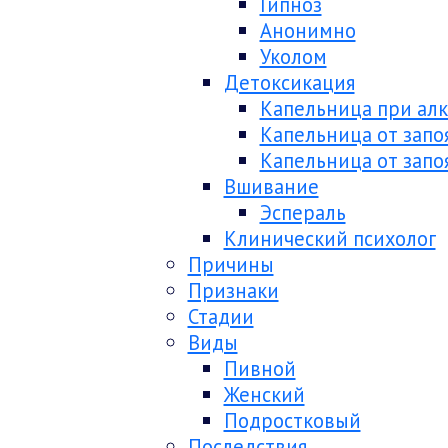
Гипноз
Анонимно
Уколом
Детоксикация
Капельница при ал
Капельница от запо
Капельница от запо
Вшивание
Эспераль
Клинический психолог
Причины
Признаки
Стадии
Виды
Пивной
Женский
Подростковый
Последствия