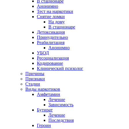
В стационаре
Анонимно
Тест на наркотики
Снятие ломки
На дому
В стационаре
Детоксикация
Принудительно
Реабилитация
Анонимно
УБОД
Ресоциализация
Кодирование
Клинический психолог
Причины
Признаки
Стадии
Виды наркотиков
Амфетамин
Лечение
Зависимость
Бутират
Лечение
Последствия
Героин