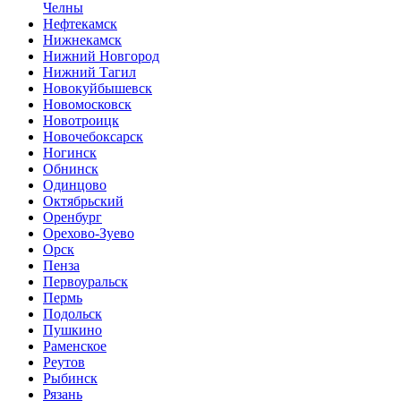
Челны
Нефтекамск
Нижнекамск
Нижний Новгород
Нижний Тагил
Новокуйбышевск
Новомосковск
Новотроицк
Новочебоксарск
Ногинск
Обнинск
Одинцово
Октябрьский
Оренбург
Орехово-Зуево
Орск
Пенза
Первоуральск
Пермь
Подольск
Пушкино
Раменское
Реутов
Рыбинск
Рязань