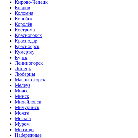
Кирово-Чепецк
Ковров
Коломна
Копейск
Королёв
Кострома
Красногорск
Краснодар
Красноярск
Кумертау
Курск
Лениногорск
Липецк
Люберцы
Магнитогорск
Мелеуз
Миасс
Минск
Михайловск
Мичуринск
Можга
Москва
Муром
Мытищи
Набережные