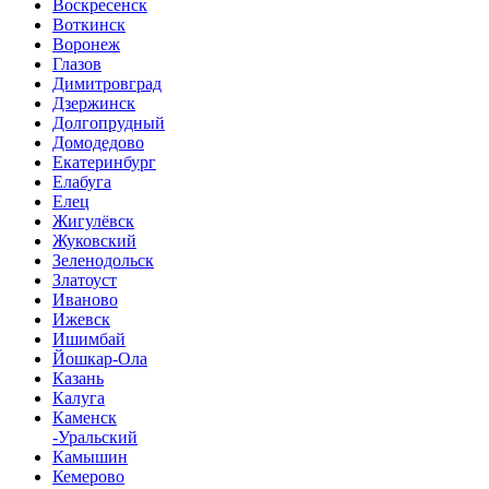
Воскресенск
Воткинск
Воронеж
Глазов
Димитровград
Дзержинск
Долгопрудный
Домодедово
Екатеринбург
Елабуга
Елец
Жигулёвск
Жуковский
Зеленодольск
Златоуст
Иваново
Ижевск
Ишимбай
Йошкар-Ола
Казань
Калуга
Каменск
-Уральский
Камышин
Кемерово