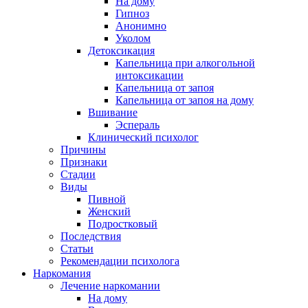
На дому
Гипноз
Анонимно
Уколом
Детоксикация
Капельница при алкогольной
интоксикации
Капельница от запоя
Капельница от запоя на дому
Вшивание
Эспераль
Клинический психолог
Причины
Признаки
Стадии
Виды
Пивной
Женский
Подростковый
Последствия
Статьи
Рекомендации психолога
Наркомания
Лечение наркомании
На дому