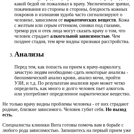
какой бедой он пожаловал к врачу. Увеличенные зрачки,
покачивания из стороны в стороны, бледность кожных
покровов и излишняя худоба часто сигнализируют о
человеке, зависимом от
наркотических веществ
. Кожа
с желтым или серым оттенком, синяки под глазами,
тремор рук и отек лица могут сказать врачу о том, что
человек страдает
алкогольной зависимостью
. Чем
позднее стадия, тем ярче видны признаки расстройства.
Анализы
Перед тем, как попасть на прием к врачу-наркологу,
зачастую людям необходимо сдать некоторые анализы -
биохимический анализ крови, анализ мочи, пройти
УЗИ, и т.д. По результатам анализов врач может четко
определить, как много и долго человек пьет алкоголь
или употребляет определенное наркотическое вещество.
Не только врачу видны проблемы человека - от них страдают
родные, близкие зависимого. Человек губит себя.
Но выход
есть.
Специалисты клиники Вита готовы помочь вам в борьбе с
любого рода зависимостью. Запишитесь на первый прием уже