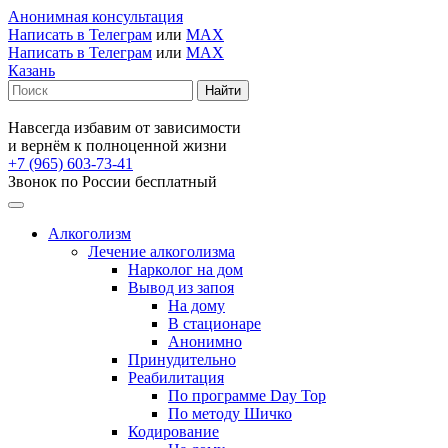
Анонимная консультация
Написать в Телеграм
или
MAX
Написать в Телеграм
или
MAX
Казань
Навсегда избавим от зависимости
и вернём к полноценной жизни
+7 (965) 603-73-41
Звонок по России бесплатный
Алкоголизм
Лечение алкоголизма
Нарколог на дом
Вывод из запоя
На дому
В стационаре
Анонимно
Принудительно
Реабилитация
По программе Day Top
По методу Шичко
Кодирование