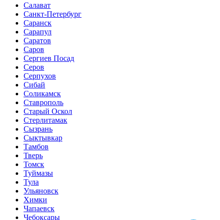
Салават
Санкт-Петербург
Саранск
Сарапул
Саратов
Саров
Сергиев Посад
Серов
Серпухов
Сибай
Соликамск
Ставрополь
Старый Оскол
Стерлитамак
Сызрань
Сыктывкар
Тамбов
Тверь
Томск
Туймазы
Тула
Ульяновск
Химки
Чапаевск
Чебоксары