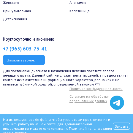
Женского
Анонимно
Принудительная
Капельница
Детоксикация
Круглосуточно и анонимно
+7 (965) 603-73-41
Заказать звонок
Для постановки диагноза и назначения лечения посетите своего
лечащего врача. Данный сайт не служит для этих целей, а предоставляет
контент исключительно информационного характера, равно как и не
является публичной офертой, определяемой законом РФ.
Политика конфиденциальности
Согласие на обработку
персональных данных
Мы используем cookie-файлы, чтобы учесть ваши предпочтения и
улучшить работу на нашем сайте. Для дополнительной
Закрыть
информации вы можете ознакомиться с
Политикой использования
© 2022 Сеть наркологических клиник «ВИТА» для наркозависимых,
cookie-файлов
.