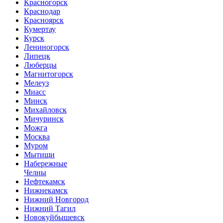
Красногорск
Краснодар
Красноярск
Кумертау
Курск
Лениногорск
Липецк
Люберцы
Магнитогорск
Мелеуз
Миасс
Минск
Михайловск
Мичуринск
Можга
Москва
Муром
Мытищи
Набережные
Челны
Нефтекамск
Нижнекамск
Нижний Новгород
Нижний Тагил
Новокуйбышевск