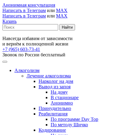
Анонимная консультация
Написать в Телеграм
или
MAX
Написать в Телеграм
или
MAX
Казань
Навсегда избавим от зависимости
и вернём к полноценной жизни
+7 (965) 603-73-41
Звонок по России бесплатный
Алкоголизм
Лечение алкоголизма
Нарколог на дом
Вывод из запоя
На дому
В стационаре
Анонимно
Принудительно
Реабилитация
По программе Day Top
По методу Шичко
Кодирование