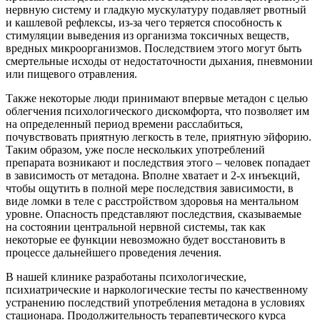
нервную систему и гладкую мускулатуру подавляет рвотный
и кашлевой рефлексы, из-за чего теряется способность к
стимуляции выведения из организма токсичных веществ,
вредных микроорганизмов. Последствием этого могут быть
смертельные исходы от недостаточности дыхания, пневмонии
или пищевого отравления.
Также некоторые люди принимают впервые метадон с целью
облегчения психологического дискомфорта, что позволяет им
на определенный период времени расслабиться,
почувствовать приятную легкость в теле, приятную эйфорию.
Таким образом, уже после нескольких употреблений
препарата возникают и последствия этого – человек попадает
в зависимость от метадона. Вполне хватает и 2-х инъекций,
чтобы ощутить в полной мере последствия зависимости, в
виде ломки в теле с расстройством здоровья на ментальном
уровне. Опасность представляют последствия, сказываемые
на состоянии центральной нервной системы, так как
некоторые ее функции невозможно будет восстановить в
процессе дальнейшего проведения лечения.
В нашей клинике разработаны психологические,
психиатрические и наркологические тесты по качественному
устранению последствий употребления метадона в условиях
стационара. Продолжительность терапевтического курса