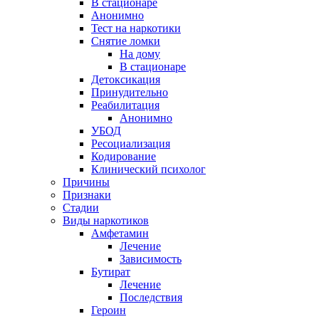
В стационаре
Анонимно
Тест на наркотики
Снятие ломки
На дому
В стационаре
Детоксикация
Принудительно
Реабилитация
Анонимно
УБОД
Ресоциализация
Кодирование
Клинический психолог
Причины
Признаки
Стадии
Виды наркотиков
Амфетамин
Лечение
Зависимость
Бутират
Лечение
Последствия
Героин