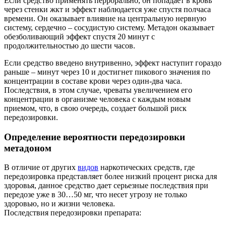
Если средство применять перрорально, он попадает в кровь
через стенки жкт и эффект наблюдается уже спустя полчаса
времени. Он оказывает влияние на центральную нервную
систему, сердечно – сосудистую систему. Метадон оказывает
обезболивающий эффект спустя 20 минут с
продолжительностью до шести часов.
Если средство введено внутривенно, эффект наступит гораздо
раньше – минут через 10 и достигнет пикового значения по
концентрации в составе крови через один-два часа.
Последствия, в этом случае, чреваты увеличением его
концентрации в организме человека с каждым новым
приемом, что, в свою очередь, создает большой риск
передозировки.
Определение вероятности передозировки
метадоном
В отличие от других
видов
наркотических средств, где
передозировка представляет более низкий процент риска для
здоровья, данное средство дает серьезные последствия при
передозе уже в 30…50 мг, что несет угрозу не только
здоровью, но и жизни человека.
Последствия передозировки препарата: