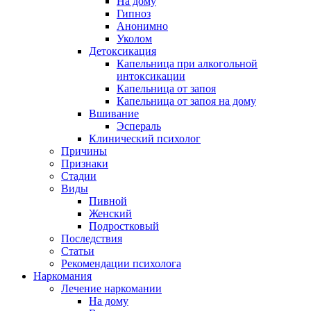
На дому
Гипноз
Анонимно
Уколом
Детоксикация
Капельница при алкогольной
интоксикации
Капельница от запоя
Капельница от запоя на дому
Вшивание
Эспераль
Клинический психолог
Причины
Признаки
Стадии
Виды
Пивной
Женский
Подростковый
Последствия
Статьи
Рекомендации психолога
Наркомания
Лечение наркомании
На дому