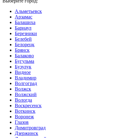
Выберите город:
Альметьевск
Арзамас
Балашиха
Барнаул
Березники
Белебей
Белорецк
Брянск
Балаково
Бугульма
Бузулук
Видное
Владимир
Волгоград
Волжск
Волжский
Вологда
Воскресенск
Воткинск
Воронеж
Глазов
Димитровград
Дзержинск