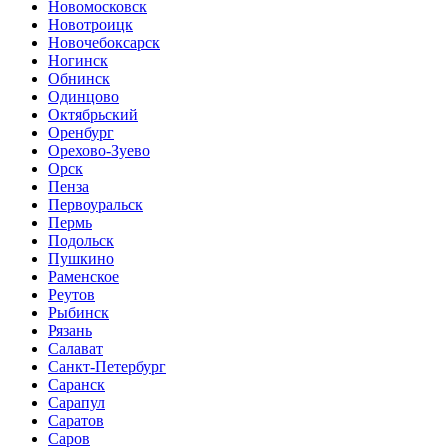
Новомосковск
Новотроицк
Новочебоксарск
Ногинск
Обнинск
Одинцово
Октябрьский
Оренбург
Орехово-Зуево
Орск
Пенза
Первоуральск
Пермь
Подольск
Пушкино
Раменское
Реутов
Рыбинск
Рязань
Салават
Санкт-Петербург
Саранск
Сарапул
Саратов
Саров