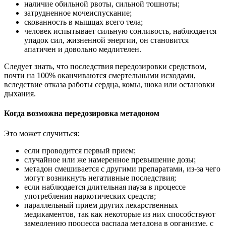
наличие обильной рвоты, сильной тошноты;
затрудненное мочеиспускание;
скованность в мышцах всего тела;
человек испытывает сильную сонливость, наблюдается
упадок сил, жизненной энергии, он становится
апатичен и довольно медлителен.
Следует знать, что последствия передозировки средством,
почти на 100% оканчиваются смертельными исходами,
вследствие отказа работы сердца, комы, шока или остановки
дыхания.
Когда возможна передозировка метадоном
Это может случиться:
если проводится первый прием;
случайное или же намеренное превышение дозы;
метадон смешивается с другими препаратами, из-за чего
могут возникнуть негативные последствия;
если наблюдается длительная пауза в процессе
употребления наркотических средств;
параллельный прием других лекарственных
медикаментов, так как некоторые из них способствуют
замедлению процесса распада метадона в организме, с