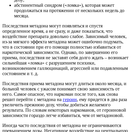
абстинентный синдром («ломка»), которая может
продолжаться на протяжении от нескольких недель до
месяца.
Последствия метадона могут появляться и спустя
определенное время, а не сразу, и даже показаться, что
воздействие препарата довольно слабое. Зависимый человек,
из-за мягкого эффекта метадона может ошибочно подумать,
что в состоянии при его помощи полностью избавиться от
наркотической зависимости. Однако, по завершению его
приема, последствия не заставят себя долго ждать – возникает
сильнейшая «ломка» с разрушением психики,
возникновением галлюцинаций, агрессией или подавленным
состоянием и т. д.
Последствия приема метадона могут длиться около месяца, и
больной человек с ужасом понимает свою зависимость от
него. Самое опасное, что наркоман после того, как снова
решит перейти с метадона на
героин
, ему придется в два раза
увеличить прежнюю дозу, чтобы добиться желаемого
результата. По словам некоторых наркоманов, от героиновой
зависимости гораздо легче избавиться, чем от метадоновой.
Иногда часто последствия от метадона не ограничиваются
превышением дозы. Негативное воздействие на центральную