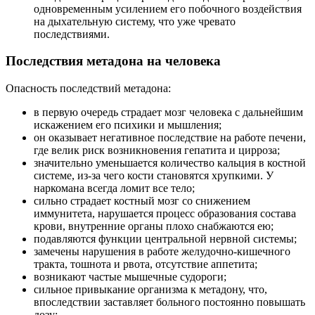
одновременным усилением его побочного воздействия
на дыхательную систему, что уже чревато
последствиями.
Последствия метадона на человека
Опасность последствий метадона:
в первую очередь страдает мозг человека с дальнейшим
искажением его психики и мышления;
он оказывает негативное последствие на работе печени,
где велик риск возникновения гепатита и цирроза;
значительно уменьшается количество кальция в костной
системе, из-за чего кости становятся хрупкими. У
наркомана всегда ломит все тело;
сильно страдает костный мозг со снижением
иммунитета, нарушается процесс образования состава
крови, внутренние органы плохо снабжаются ею;
подавляются функции центральной нервной системы;
замечены нарушения в работе желудочно-кишечного
тракта, тошнота и рвота, отсутствие аппетита;
возникают частые мышечные судороги;
сильное привыкание организма к метадону, что,
впоследствии заставляет больного постоянно повышать
дозу;