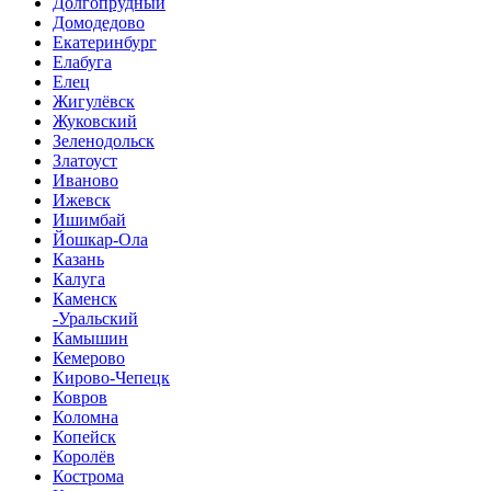
Долгопрудный
Домодедово
Екатеринбург
Елабуга
Елец
Жигулёвск
Жуковский
Зеленодольск
Златоуст
Иваново
Ижевск
Ишимбай
Йошкар-Ола
Казань
Калуга
Каменск
-Уральский
Камышин
Кемерово
Кирово-Чепецк
Ковров
Коломна
Копейск
Королёв
Кострома