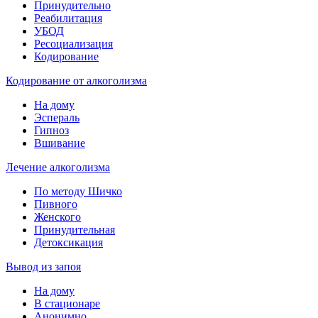
Принудительно
Реабилитация
УБОД
Ресоциализация
Кодирование
Кодирование от алкоголизма
На дому
Эспераль
Гипноз
Вшивание
Лечение алкоголизма
По методу Шичко
Пивного
Женского
Принудительная
Детоксикация
Вывод из запоя
На дому
В стационаре
Анонимно