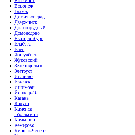
Воткинск
Воронеж
Глазов
Димитровград
Дзержинск
Долгопрудный
Домодедово
Екатеринбург
Елабуга
Елец
Жигулёвск
Жуковский
Зеленодольск
Златоуст
Иваново
Ижевск
Ишимбай
Йошкар-Ола
Казань
Калуга
Каменск
-Уральский
Камышин
Кемерово
Кирово-Чепецк