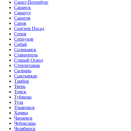
Санкт-Петербург
Саранск
Сарапул
Саратов
Саров
Сергиев Посад
Серов
Серпухов
Сибай
Соликамск
Ставрополь
Старый Оскол
Стерлитамак
Сызрань
Сыктывкар
Тамбов
Тверь
Томск
Туймазы
Тула
Ульяновск
Химки
Чапаевск
Чебоксары
Челябинск