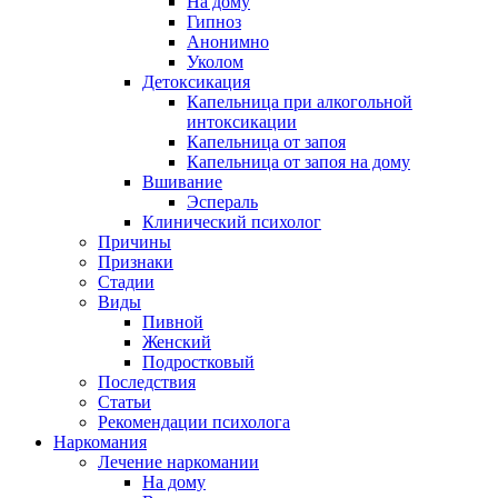
На дому
Гипноз
Анонимно
Уколом
Детоксикация
Капельница при алкогольной
интоксикации
Капельница от запоя
Капельница от запоя на дому
Вшивание
Эспераль
Клинический психолог
Причины
Признаки
Стадии
Виды
Пивной
Женский
Подростковый
Последствия
Статьи
Рекомендации психолога
Наркомания
Лечение наркомании
На дому