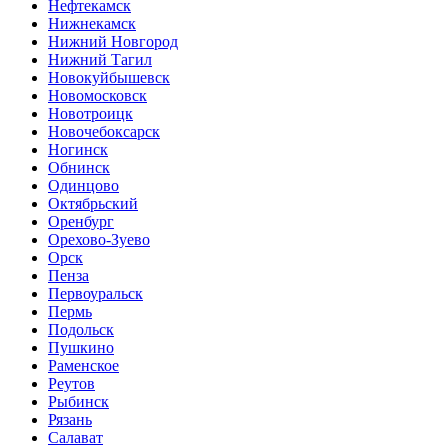
Нефтекамск
Нижнекамск
Нижний Новгород
Нижний Тагил
Новокуйбышевск
Новомосковск
Новотроицк
Новочебоксарск
Ногинск
Обнинск
Одинцово
Октябрьский
Оренбург
Орехово-Зуево
Орск
Пенза
Первоуральск
Пермь
Подольск
Пушкино
Раменское
Реутов
Рыбинск
Рязань
Салават