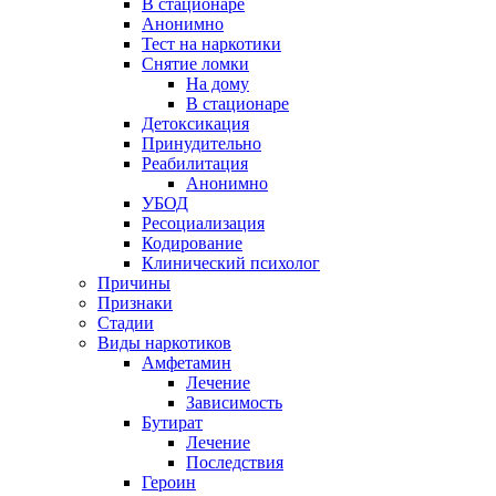
В стационаре
Анонимно
Тест на наркотики
Снятие ломки
На дому
В стационаре
Детоксикация
Принудительно
Реабилитация
Анонимно
УБОД
Ресоциализация
Кодирование
Клинический психолог
Причины
Признаки
Стадии
Виды наркотиков
Амфетамин
Лечение
Зависимость
Бутират
Лечение
Последствия
Героин