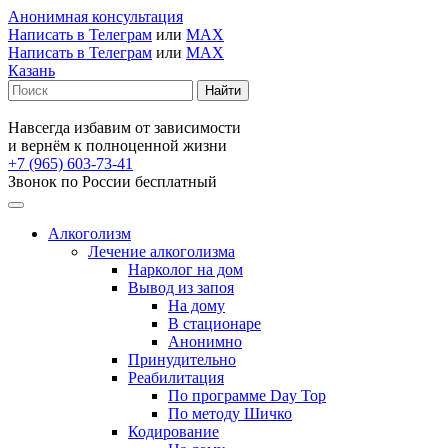
Анонимная консультация
Написать в Телеграм
или
MAX
Написать в Телеграм
или
MAX
Казань
Навсегда избавим от зависимости
и вернём к полноценной жизни
+7 (965) 603-73-41
Звонок по России бесплатный
Алкоголизм
Лечение алкоголизма
Нарколог на дом
Вывод из запоя
На дому
В стационаре
Анонимно
Принудительно
Реабилитация
По программе Day Top
По методу Шичко
Кодирование