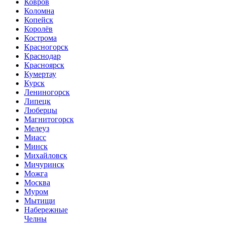
Ковров
Коломна
Копейск
Королёв
Кострома
Красногорск
Краснодар
Красноярск
Кумертау
Курск
Лениногорск
Липецк
Люберцы
Магнитогорск
Мелеуз
Миасс
Минск
Михайловск
Мичуринск
Можга
Москва
Муром
Мытищи
Набережные
Челны