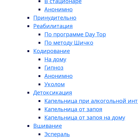
В стационаре
Анонимно
Принудительно
Реабилитация
По программе Day Top
По методу Шичко
Кодирование
На дому
Гипноз
Анонимно
Уколом
Детоксикация
Капельница при алкогольной ин
Капельница от запоя
Капельница от запоя на дому
Вшивание
Эспераль