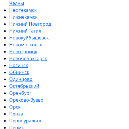
Челны
Нефтекамск
Нижнекамск
Нижний Новгород
Нижний Тагил
Новокуйбышевск
Новомосковск
Новотроицк
Новочебоксарск
Ногинск
Обнинск
Одинцово
Октябрьский
Оренбург
Орехово-Зуево
Орск
Пенза
Первоуральск
Пермь