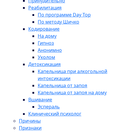
Принудительно
Реабилитация
По программе Day Top
По методу Шичко
Кодирование
На дому
Гипноз
Анонимно
Уколом
Детоксикация
Капельница при алкогольной
интоксикации
Капельница от запоя
Капельница от запоя на дому
Вшивание
Эспераль
Клинический психолог
Причины
Признаки