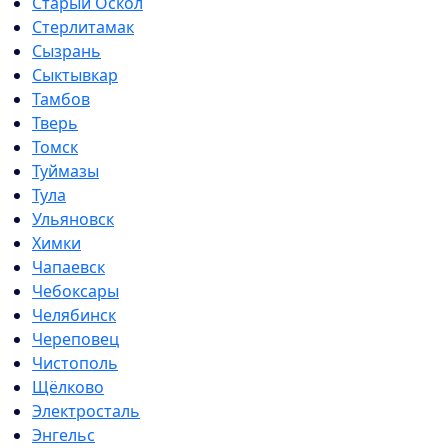
Старый Оскол
Стерлитамак
Сызрань
Сыктывкар
Тамбов
Тверь
Томск
Туймазы
Тула
Ульяновск
Химки
Чапаевск
Чебоксары
Челябинск
Череповец
Чистополь
Щёлково
Электросталь
Энгельс