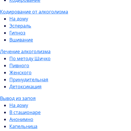
Кодирование
Кодирование от алкоголизма
На дому
Эспераль
Гипноз
Вшивание
Лечение алкоголизма
По методу Шичко
Пивного
Женского
Принудительная
Детоксикация
Вывод из запоя
На дому
В стационаре
Анонимно
Капельница