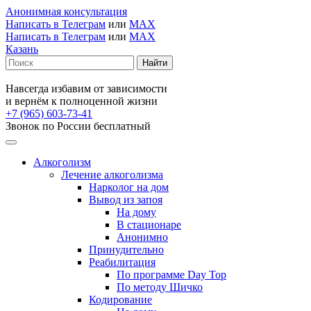
Анонимная консультация
Написать в Телеграм
или
MAX
Написать в Телеграм
или
MAX
Казань
Навсегда избавим от зависимости
и вернём к полноценной жизни
+7 (965) 603-73-41
Звонок по России бесплатный
Алкоголизм
Лечение алкоголизма
Нарколог на дом
Вывод из запоя
На дому
В стационаре
Анонимно
Принудительно
Реабилитация
По программе Day Top
По методу Шичко
Кодирование