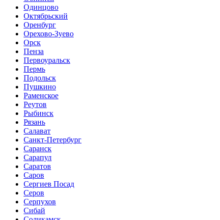
Одинцово
Октябрьский
Оренбург
Орехово-Зуево
Орск
Пенза
Первоуральск
Пермь
Подольск
Пушкино
Раменское
Реутов
Рыбинск
Рязань
Салават
Санкт-Петербург
Саранск
Сарапул
Саратов
Саров
Сергиев Посад
Серов
Серпухов
Сибай
Соликамск