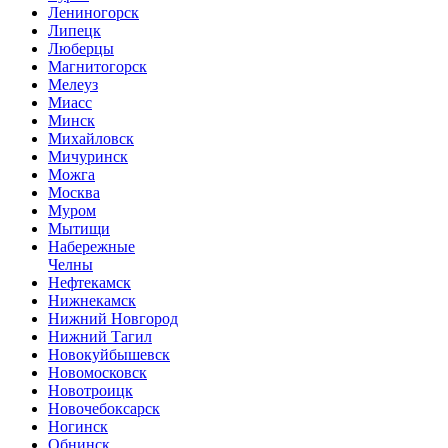
Лениногорск
Липецк
Люберцы
Магнитогорск
Мелеуз
Миасс
Минск
Михайловск
Мичуринск
Можга
Москва
Муром
Мытищи
Набережные
Челны
Нефтекамск
Нижнекамск
Нижний Новгород
Нижний Тагил
Новокуйбышевск
Новомосковск
Новотроицк
Новочебоксарск
Ногинск
Обнинск