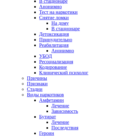
В стационаре
Анонимно
Тест на наркотики
Снятие ломки
На дому
В стационаре
Детоксикация
Принудительно
Реабилитация
Анонимно
УБОД
Ресоциализация
Кодирование
Клинический психолог
Причины
Признаки
Стадии
Виды наркотиков
Амфетамин
Лечение
Зависимость
Бутират
Лечение
Последствия
Героин